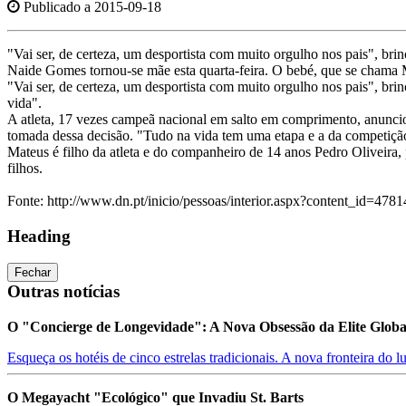
Publicado a 2015-09-18
"Vai ser, de certeza, um desportista com muito orgulho nos pais", brinc
Naide Gomes tornou-se mãe esta quarta-feira. O bebé, que se chama M
"Vai ser, de certeza, um desportista com muito orgulho nos pais", br
vida".
A atleta, 17 vezes campeã nacional em salto em comprimento, anunciou
tomada dessa decisão. "Tudo na vida tem uma etapa e a da competição
Mateus é filho da atleta e do companheiro de 14 anos Pedro Oliveira,
filhos.
Fonte: http://www.dn.pt/inicio/pessoas/interior.aspx?content_id=478
Heading
Fechar
Outras notícias
O "Concierge de Longevidade": A Nova Obsessão da Elite Glob
Esqueça os hotéis de cinco estrelas tradicionais. A nova fronteira do lu
O Megayacht "Ecológico" que Invadiu St. Barts