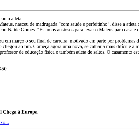
ou a atleta.
ateus, nasceu de madrugada "com saúde e perfeitinho", disse a atleta
incou Naide Gomes. "Estamos ansiosos para levar o Mateus para casa e d
 em março o seu final de carreira, motivado em parte por problemas de
 chegou ao fim. Começa agora uma nova, se calhar a mais difícil e a m
 professor de educação física e também atleta de saltos. O casamento e
1450
al Chega à Europa
xo...