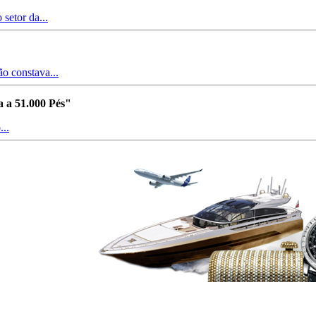
setor da...
o constava...
 a 51.000 Pés"
...