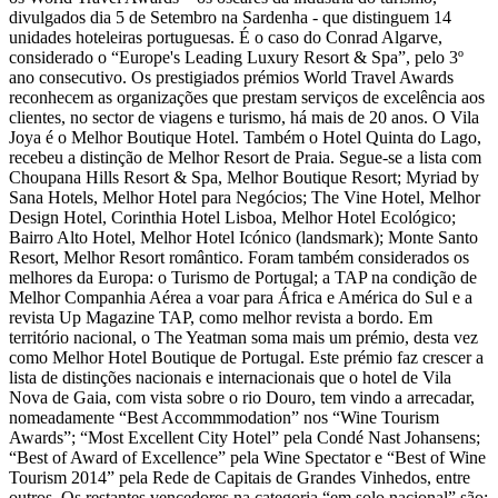
divulgados dia 5 de Setembro na Sardenha - que distinguem 14
unidades hoteleiras portuguesas. É o caso do Conrad Algarve,
considerado o “Europe's Leading Luxury Resort & Spa”, pelo 3º
ano consecutivo. Os prestigiados prémios World Travel Awards
reconhecem as organizações que prestam serviços de excelência aos
clientes, no sector de viagens e turismo, há mais de 20 anos. O Vila
Joya é o Melhor Boutique Hotel. Também o Hotel Quinta do Lago,
recebeu a distinção de Melhor Resort de Praia. Segue-se a lista com
Choupana Hills Resort & Spa, Melhor Boutique Resort; Myriad by
Sana Hotels, Melhor Hotel para Negócios; The Vine Hotel, Melhor
Design Hotel, Corinthia Hotel Lisboa, Melhor Hotel Ecológico;
Bairro Alto Hotel, Melhor Hotel Icónico (landsmark); Monte Santo
Resort, Melhor Resort romântico. Foram também considerados os
melhores da Europa: o Turismo de Portugal; a TAP na condição de
Melhor Companhia Aérea a voar para África e América do Sul e a
revista Up Magazine TAP, como melhor revista a bordo. Em
território nacional, o The Yeatman soma mais um prémio, desta vez
como Melhor Hotel Boutique de Portugal. Este prémio faz crescer a
lista de distinções nacionais e internacionais que o hotel de Vila
Nova de Gaia, com vista sobre o rio Douro, tem vindo a arrecadar,
nomeadamente “Best Accommmodation” nos “Wine Tourism
Awards”; “Most Excellent City Hotel” pela Condé Nast Johansens;
“Best of Award of Excellence” pela Wine Spectator e “Best of Wine
Tourism 2014” pela Rede de Capitais de Grandes Vinhedos, entre
outros. Os restantes vencedores na categoria “em solo nacional” são: