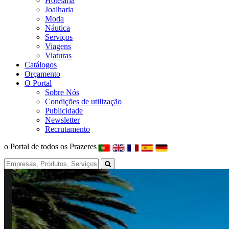
Hotelaria
Joalharia
Moda
Náutica
Serviços
Viagens
Viaturas
Catálogos
Orçamento
O Portal
Sobre Nós
Condições de utilização
Publicidade
Newsletter
Recrutamento
o Portal de todos os Prazeres