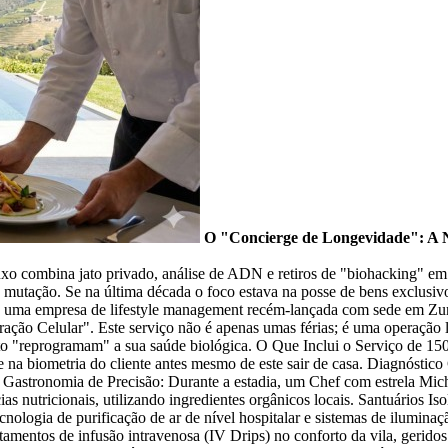
O "Concierge de Longevidade": A N
 luxo combina jato privado, análise de ADN e retiros de "biohacking" e
ção. Se na última década o foco estava na posse de bens exclusivos,
ts, uma empresa de lifestyle management recém-lançada com sede em Zu
ração Celular". Este serviço não é apenas umas férias; é uma operação
reprogramam" a sua saúde biológica. O Que Inclui o Serviço de 150.0
se na biometria do cliente antes mesmo de este sair de casa. Diagnóst
e. Gastronomia de Precisão: Durante a estadia, um Chef com estrela Mich
 nutricionais, utilizando ingredientes orgânicos locais. Santuários Is
nologia de purificação de ar de nível hospitalar e sistemas de ilumina
tamentos de infusão intravenosa (IV Drips) no conforto da vila, gerido