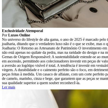
Exclusividade Atemporal
Por
Luxos Online
No universo do lifestyle de alta gama, o ano de 2025 é marcado pelo 
joalharia, ditando que o verdadeiro luxo não é o que se exibe, mas o q
Joalharia: O Retorno ao Artesanato de Património O investimento em j
não está apenas no quilate da pedra, mas na raridade do design e na m
Gemas de Origem Responsável: A sustentabilidade estende-se ao mundo 
em ascensão, permitindo aos colecionadores investir em peças de val
a aversão ao logótipo visível é total. A tendência é investir em vestu
virgem. A durabilidade e o caimento perfeito são o foco, em detrimen
peças feitas à medida. Um casaco de alfaiate, com um corte perfeito pa
de camelo, marinho, cinza e bege, que garantem que as peças se mantê
sua qualidade superior a quem souber reconhecê-la.
Ler mais