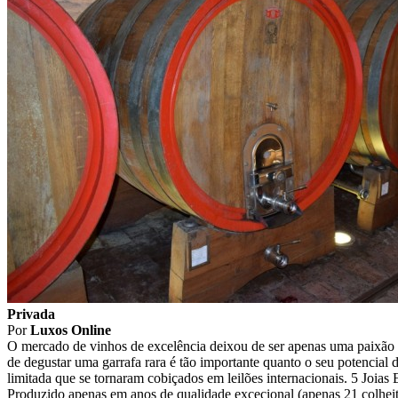
Privada
Por
Luxos Online
O mercado de vinhos de excelência deixou de ser apenas uma paixão d
de degustar uma garrafa rara é tão importante quanto o seu potencial 
limitada que se tornaram cobiçados em leilões internacionais. 5 Joi
Produzido apenas em anos de qualidade excecional (apenas 21 colheit