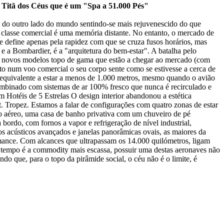
Titã dos Céus que é um "Spa a 51.000 Pés"
ino do outro lado do mundo sentindo-se mais rejuvenescido do que
a classe comercial é uma memória distante. No entanto, o mercado de
se define apenas pela rapidez com que se cruza fusos horários, mas
 e a Bombardier, é a "arquitetura do bem-estar". A batalha pelo
s novos modelos topo de gama que estão a chegar ao mercado (com
to num voo comercial o seu corpo sente como se estivesse a cerca de
e equivalente a estar a menos de 1.000 metros, mesmo quando o avião
ombinado com sistemas de ar 100% fresco que nunca é recirculado e
m Hotéis de 5 Estrelas O design interior abandonou a estética
. Tropez. Estamos a falar de configurações com quatro zonas de estar
uxo aéreo, uma casa de banho privativa com um chuveiro de pé
ordo, com fornos a vapor e refrigeração de nível industrial,
os acústicos avançados e janelas panorâmicas ovais, as maiores da
rmance. Com alcances que ultrapassam os 14.000 quilómetros, ligam
tempo é a commodity mais escassa, possuir uma destas aeronaves não
ndo que, para o topo da pirâmide social, o céu não é o limite, é