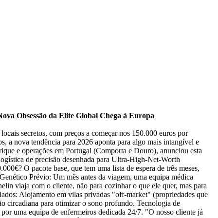
ova Obsessão da Elite Global Chega à Europa
m locais secretos, com preços a começar nos 150.000 euros por
 a nova tendência para 2026 aponta para algo mais intangível e
rique e operações em Portugal (Comporta e Douro), anunciou esta
 logística de precisão desenhada para Ultra-High-Net-Worth
00€? O pacote base, que tem uma lista de espera de três meses,
ico Genético Prévio: Um mês antes da viagem, uma equipa médica
elin viaja com o cliente, não para cozinhar o que ele quer, mas para
olados: Alojamento em vilas privadas "off-market" (propriedades que
ção circadiana para otimizar o sono profundo. Tecnologia de
s por uma equipa de enfermeiros dedicada 24/7. "O nosso cliente já