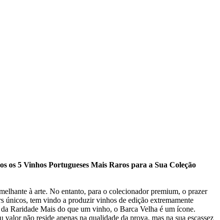
s os 5 Vinhos Portugueses Mais Raros para a Sua Coleção
elhante à arte. No entanto, para o colecionador premium, o prazer
oirs únicos, tem vindo a produzir vinhos de edição extremamente
da da Raridade Mais do que um vinho, o Barca Velha é um ícone.
u valor não reside apenas na qualidade da prova, mas na sua escassez