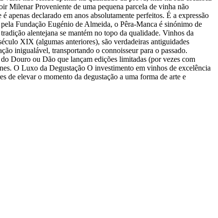
roir Milenar Proveniente de uma pequena parcela de vinha não
e é apenas declarado em anos absolutamente perfeitos. É a expressão
ido pela Fundação Eugénio de Almeida, o Pêra-Manca é sinónimo de
a tradição alentejana se mantém no topo da qualidade. Vinhos da
éculo XIX (algumas anteriores), são verdadeiras antiguidades
ação inigualável, transportando o connoisseur para o passado.
es do Douro ou Dão que lançam edições limitadas (por vezes com
ícones. O Luxo da Degustação O investimento em vinhos de excelência
ares de elevar o momento da degustação a uma forma de arte e