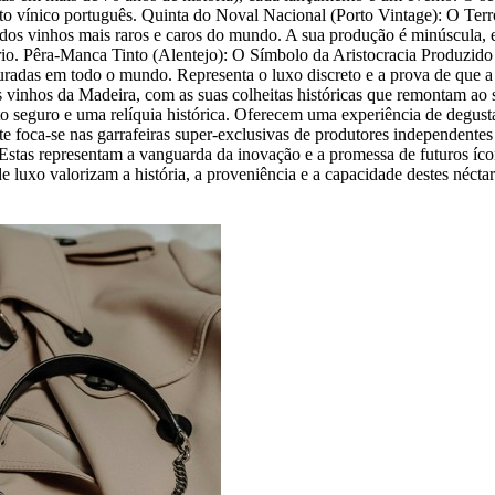
ento vínico português. Quinta do Noval Nacional (Porto Vintage): O Ter
 dos vinhos mais raros e caros do mundo. A sua produção é minúscula, 
sério. Pêra-Manca Tinto (Alentejo): O Símbolo da Aristocracia Produz
ocuradas em todo o mundo. Representa o luxo discreto e a prova de que 
vinhos da Madeira, com as suas colheitas históricas que remontam ao s
to seguro e uma relíquia histórica. Oferecem uma experiência de degust
nte foca-se nas garrafeiras super-exclusivas de produtores independent
. Estas representam a vanguarda da inovação e a promessa de futuros 
de luxo valorizam a história, a proveniência e a capacidade destes néct