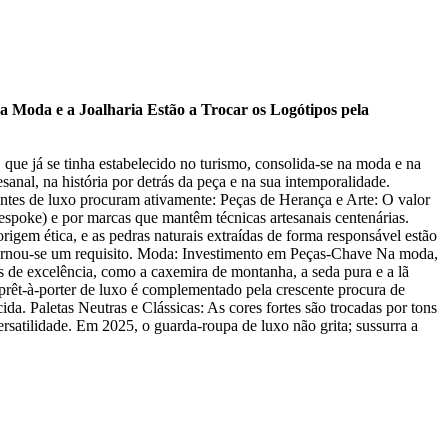
 Moda e a Joalharia Estão a Trocar os Logótipos pela
que já se tinha estabelecido no turismo, consolida-se na moda e na
sanal, na história por detrás da peça e na sua intemporalidade.
entes de luxo procuram ativamente: Peças de Herança e Arte: O valor
bespoke) e por marcas que mantêm técnicas artesanais centenárias.
gem ética, e as pedras naturais extraídas de forma responsável estão
 tornou-se um requisito. Moda: Investimento em Peças-Chave Na moda,
ais de excelência, como a caxemira de montanha, a seda pura e a lã
prêt-à-porter de luxo é complementado pela crescente procura de
da. Paletas Neutras e Clássicas: As cores fortes são trocadas por tons
rsatilidade. Em 2025, o guarda-roupa de luxo não grita; sussurra a