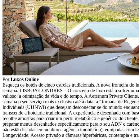
Por
Luxos Online
Esqueça os hotéis de cinco estrelas tradicionais. A nova fronteira do
semana. LISBOA/LONDRES – O conceito de luxo está a sofrer uma muta
valioso: a otimização da vida e do tempo. A Aeternum Private Clien
semana o seu serviço mais exclusivo até à data: a "Jornada de Regene
Individuals (UHNWI) que desejam desconectar-se do mundo enquanto "
transcende a hotelaria tradicional. A experiência é desenhada com ba
recolhe amostras para criar um perfil metabólico e genético do client
preparar menus desenhados especificamente para o seu ADN e carências
não estão listadas em nenhuma agência imobiliária), equipadas com tec
Longevidade: Acesso privado a câmaras hiperbáricas, crioterapia e tra