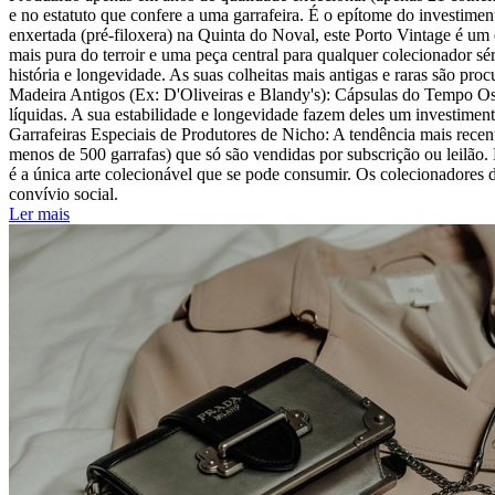
e no estatuto que confere a uma garrafeira. É o epítome do investim
enxertada (pré-filoxera) na Quinta do Noval, este Porto Vintage é um
mais pura do terroir e uma peça central para qualquer colecionador 
história e longevidade. As suas colheitas mais antigas e raras são pr
Madeira Antigos (Ex: D'Oliveiras e Blandy's): Cápsulas do Tempo Os 
líquidas. A sua estabilidade e longevidade fazem deles um investimen
Garrafeiras Especiais de Produtores de Nicho: A tendência mais rece
menos de 500 garrafas) que só são vendidas por subscrição ou leilão
é a única arte colecionável que se pode consumir. Os colecionadores 
convívio social.
Ler mais