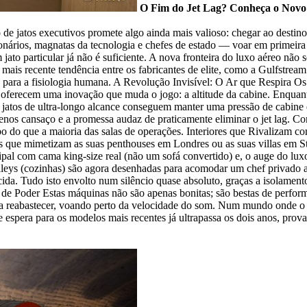
O Fim do Jet Lag? Conheça o Novo 
ão de jatos executivos promete algo ainda mais valioso: chegar ao dest
ionários, magnatas da tecnologia e chefes de estado — voar em primeir
jato particular já não é suficiente. A nova fronteira do luxo aéreo não 
 mais recente tendência entre os fabricantes de elite, como a Gulfstream
 para a fisiologia humana. A Revolução Invisível: O Ar que Respira O
) oferecem uma inovação que muda o jogo: a altitude da cabine. Enquan
os jatos de ultra-longo alcance conseguem manter uma pressão de cabin
enos cansaço e a promessa audaz de praticamente eliminar o jet lag. C
o do que a maioria das salas de operações. Interiores que Rivalizam co
s que mimetizam as suas penthouses em Londres ou as suas villas em St
cipal com cama king-size real (não um sofá convertido) e, o auge do l
eys (cozinhas) são agora desenhadas para acomodar um chef privado a b
da. Tudo isto envolto num silêncio quase absoluto, graças a isolament
o de Poder Estas máquinas não são apenas bonitas; são bestas de perfo
 reabastecer, voando perto da velocidade do som. Num mundo onde o 
e espera para os modelos mais recentes já ultrapassa os dois anos, prova