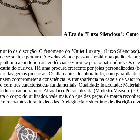
A Era do "Luxo Silencioso": Como a
triunfo da discrição. O fenómeno do "Quiet Luxury" (Luxo Silencioso), 
ue se sente e perdura. A exclusividade passou a residir na qualidade arte
oalharia abandonou as tendências e virou-se para o património. Os cli
estria do ourives. Há uma procura crescente por joias personalizadas (
das gemas preciosas. Os diamantes de laboratório, com garantia de ori
or sem comprometer a consciência. A transparência na cadeia de valor
ário com três características fundamentais: Qualidade Imaculada: Materi
to do consumo rápido. Alfaiataria Personalizada (Made-to-Measure): O 
ra o corpo do utilizador, vale mais do que dez peças de marca reconheci
m relevantes durante décadas. A elegância é sinónimo de discrição e ve